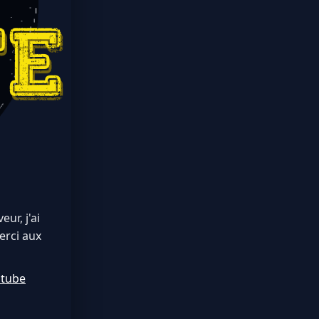
ur, j'ai
erci aux
utube