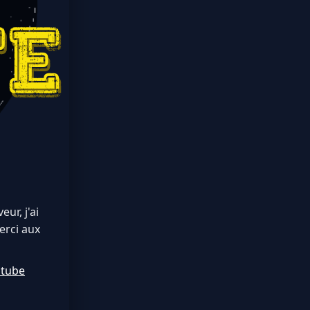
ur, j'ai
erci aux
utube