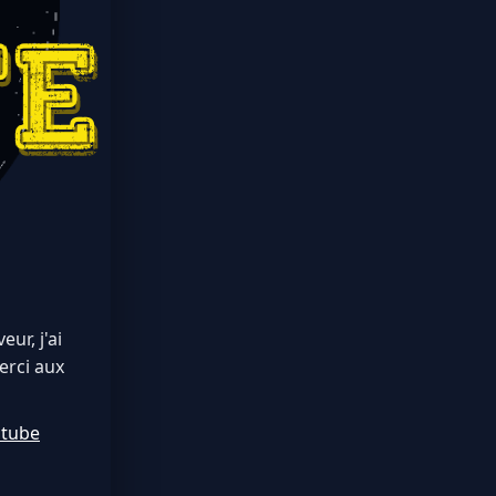
ur, j'ai
erci aux
utube