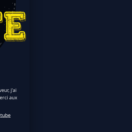
ur, j'ai
erci aux
utube