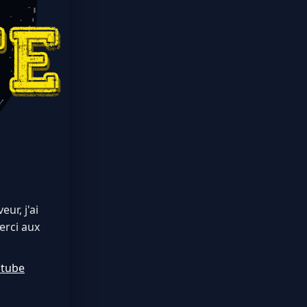
ur, j'ai
erci aux
utube