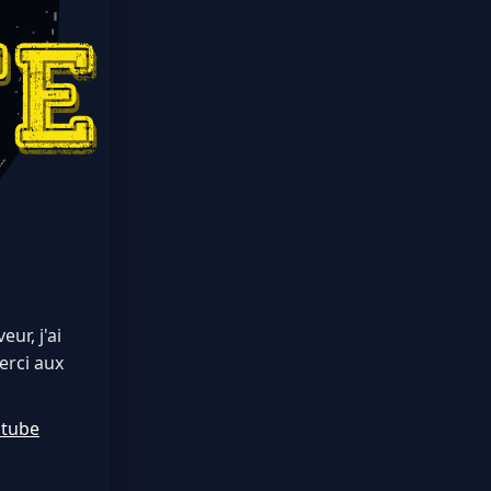
ur, j'ai
erci aux
utube