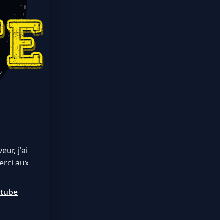
ur, j'ai
erci aux
utube