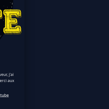
ur, j'ai
erci aux
utube