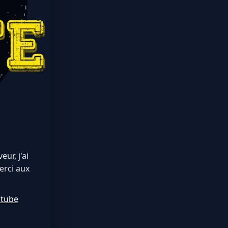
ur, j'ai
erci aux
utube