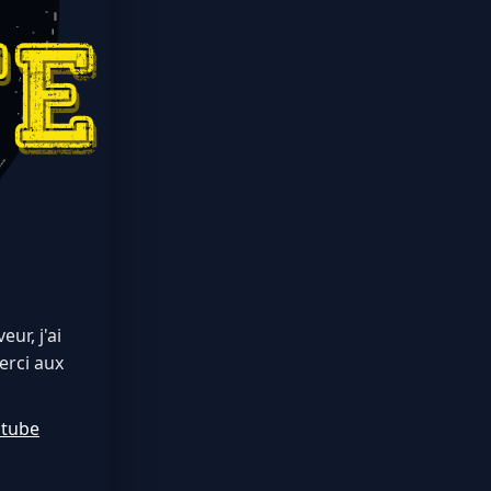
ur, j'ai
erci aux
utube