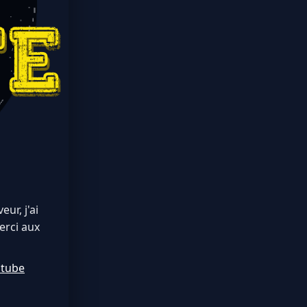
ur, j'ai
erci aux
utube