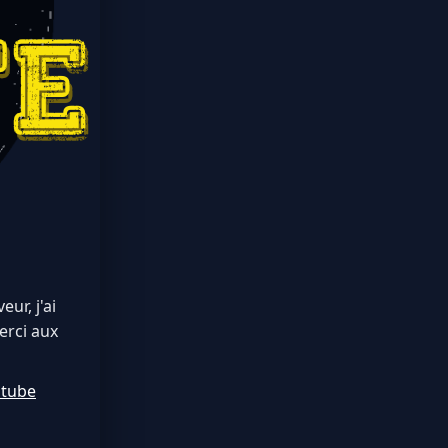
ur, j'ai
erci aux
utube