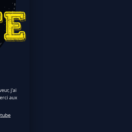
ur, j'ai
erci aux
utube