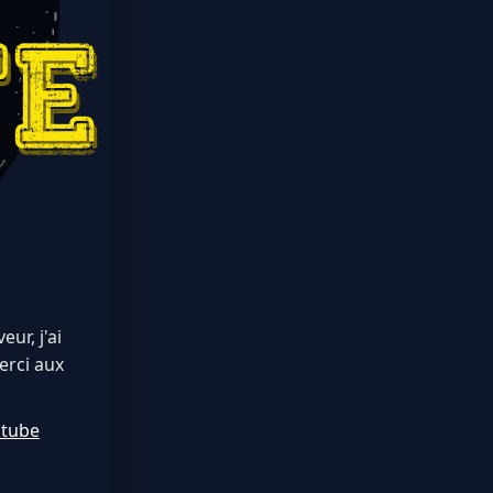
ur, j'ai
erci aux
utube